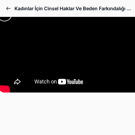
Kadınlar İçin Cinsel Haklar Ve Beden Farkındalığı - (İşaret Dili + Alt Yazı)